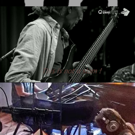
Teaser V A F Featuring Atlas 3;7 Slam
Lire la vidéo