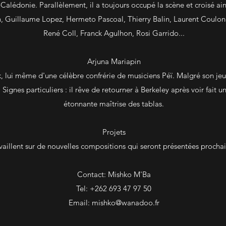
alédonie. Parallèlement, il a toujours occupé la scène et croisé ai
 Guillaume Lopez, Hermeto Pascoal, Thierry Balin, Laurent Coulon
René Coll, Franck Agulhon, Rosi Garrido...
Arjuna Mariapin
uk, lui même d'une célèbre confrérie de musiciens Péï. Malgré son jeu
e. Signes particuliers : il rêve de retourner à Berkeley après voir fait u
étonnante maîtrise des tablas.
Projets
vaillent sur de nouvelles compositions qui seront présentées procha
Contact: Mishko M'Ba
Tel: +262 693 47 97 50
Email:
mishko@wanadoo.fr