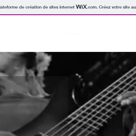
lateforme de création de sites internet
.com
. Créez votre site au
Accueil
Lecteur Vidéo
Parcours