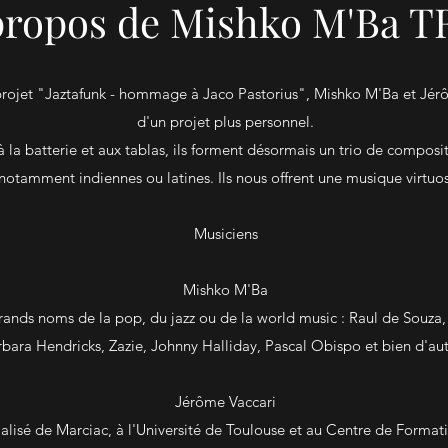
propos de Mishko M'Ba T
projet "Jaztafunk - hommage à Jaco Pastorius", Mishko M'Ba et Jérô
d'un projet plus personnel.
 la batterie et aux tablas, ils forment désormais un trio de compositi
notamment indiennes ou latines. Ils nous offrent une musique virtuos
Musiciens
Mishko M'Ba
e grands noms de la pop, du jazz ou de la world music : Raul de Souz
bara Hendricks, Zazie, Johnny Halliday, Pascal Obispo et bien d'aut
Jérôme Vaccari
cialisé de Marciac, à l'Université de Toulouse et au Centre de Format